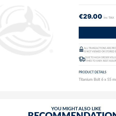
€
29.00
inc TAX
ALL TRANSACTIONS ARE PRO
IS NOT VIEWED OR STORED B
DUE TO HIGH ORDER VOLUM
TIMES TO VARY. REST ASSU
PRODUCT DETAILS
Titanium Bolt 6 x 55 m
YOU MIGHT ALSO LIKE