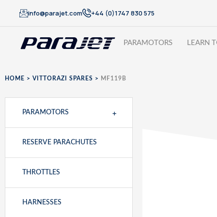
info@parajet.com
+44 (0)1747 830 575
PARAMOTORS
LEARN T
HOME
>
VITTORAZI SPARES
>
MF119B
+
PARAMOTORS
RESERVE PARACHUTES
THROTTLES
HARNESSES