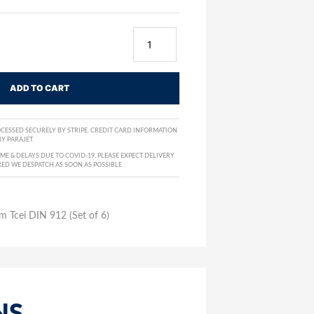
ADD TO CART
CESSED SECURELY BY STRIPE. CREDIT CARD INFORMATION
Y PARAJET.
E & DELAYS DUE TO COVID-19, PLEASE EXPECT DELIVERY
RED WE DESPATCH AS SOON AS POSSIBLE.
m Tcei DIN 912 (Set of 6)