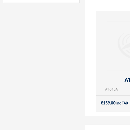
A
AT015A
€
159.00
inc TAX