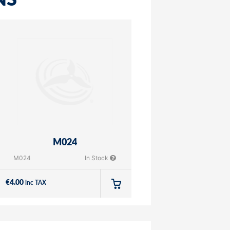
NS
M024
M024
In Stock
€
4.00
inc TAX