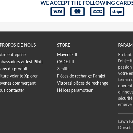
WE ACCEPT THE FOLLOWING CARD
 PROPOS DE NOUS
STORE
PARAM
tre entreprise
Maverick II
En tant 
l’object
bassadors & Test Pilots
CADET II
passion 
lons du produit
Zenith
votre en
iture volante Xplorer
Pièces de rechange Parajet
terrain 
venez commerçant
Vittorazi pièces de rechange
ouvrent
us contacter
Hélices paramoteur
d’innova
sécurité
émerveil
Lawn Fa
Dorset,