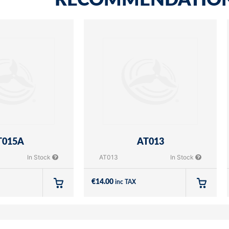
RECOMMENDATIO
T015A
AT013
In Stock
AT013
In Stock
€
14.00
inc TAX