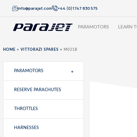
info@parajet.com
+44 (0)1747 830 575
PARAMOTORS
LEARN T
HOME
>
VITTORAZI SPARES
>
M031B
+
PARAMOTORS
RESERVE PARACHUTES
THROTTLES
HARNESSES