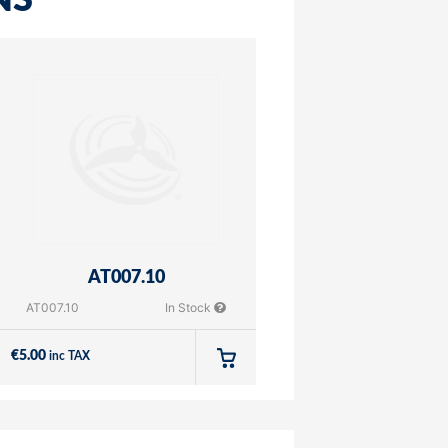
NS
AT007.10
AT007.10
In Stock
€
5.00
inc TAX