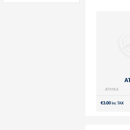
AT
AT016.5
€
3.00
inc TAX