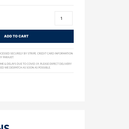
ADD TO CART
CESSED SECURELY BY STRIPE. CREDIT CARD INFORMATION
Y PARAJET.
E & DELAYS DUE TO COVID-19, PLEASE EXPECT DELIVERY
RED WE DESPATCH AS SOON AS POSSIBLE.