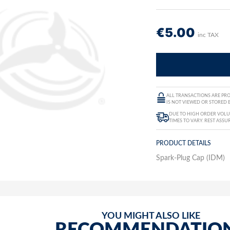
€
5.00
inc TAX
ALL TRANSACTIONS ARE PRO
IS NOT VIEWED OR STORED B
DUE TO HIGH ORDER VOLUM
TIMES TO VARY. REST ASSU
PRODUCT DETAILS
Spark-Plug Cap (IDM)
YOU MIGHT ALSO LIKE