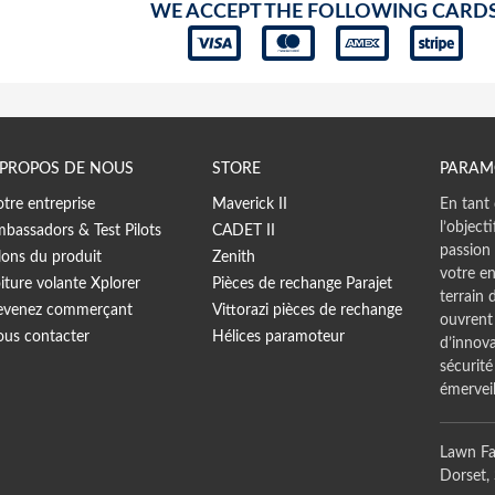
WE ACCEPT THE FOLLOWING CARD
 PROPOS DE NOUS
STORE
PARAM
tre entreprise
Maverick II
En tant 
l’object
bassadors & Test Pilots
CADET II
passion 
lons du produit
Zenith
votre en
iture volante Xplorer
Pièces de rechange Parajet
terrain 
venez commerçant
Vittorazi pièces de rechange
ouvrent
us contacter
Hélices paramoteur
d’innova
sécurité
émerveil
Lawn Fa
Dorset,